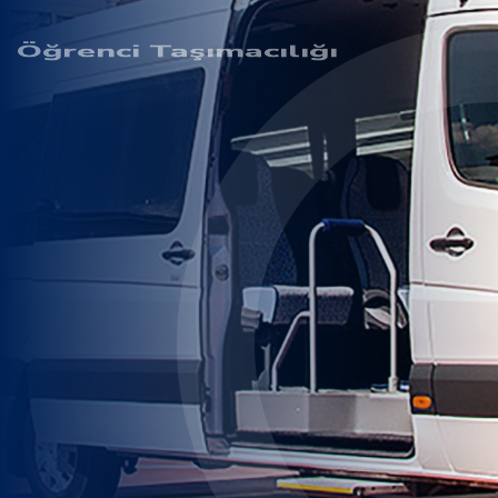
Öğrenci Taşımacılığı
Ber-Tur Turizm olarak Başta Personel Taşımacılığı
olmak üzere , Öğrenci Taşımacılığı, Havalimanı
Transfer, Otel Transfer ve Vip Transfer
Hizmetlerimizle Sizlerleyiz. Bizlere +90 553 872
61 61 Nolu Telefondan Ulaşabilirsiniz
Bizimle İletişime Geçin
Tıklayın Arayın