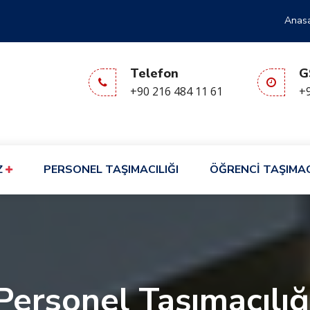
Anas
Telefon
G
+90 216 484 11 61
+9
Z
PERSONEL TAŞIMACILIĞI
ÖĞRENCİ TAŞIMAC
Personel Taşımacılığ