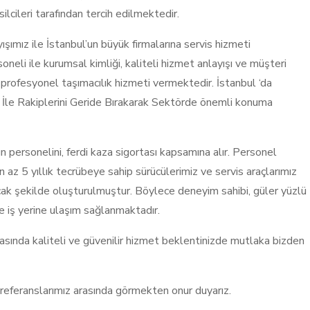
ilcileri tarafından tercih edilmektedir.
ışımız ile İstanbul’un büyük firmalarına servis hizmeti
eli ile kurumsal kimliği, kaliteli hizmet anlayışı ve müşteri
profesyonel taşımacılık hizmeti vermektedir. İstanbul ‘da
 İle Rakiplerini Geride Bırakarak Sektörde önemli konuma
 personelini, ferdi kaza sigortası kapsamına alır. Personel
 en az 5 yıllık tecrübeye sahip sürücülerimiz ve servis araçlarımız
acak şekilde oluşturulmuştur. Böylece deneyim sahibi, güler yüzlü
e iş yerine ulaşım sağlanmaktadır.
rasında kaliteli ve güvenilir hizmet beklentinizde mutlaka bizden
 referanslarımız arasında görmekten onur duyarız.