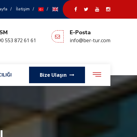
ayfa
İletişim
SM
E-Posta
0 553 872 61 61
info@ber-tur.com
ILIĞI
Bize Ulaşın
ı