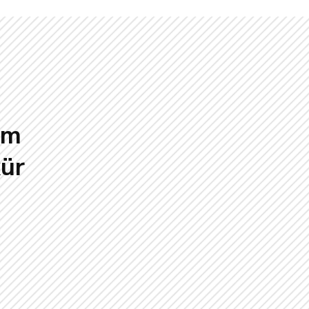
üm
ür